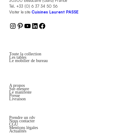
30300 Beaucaire (Gard) France
Tél. +33 (0) 6 37 34 50 56
Visiter le site
Cuisines Laurent PASSE
Instagram
Pinterest
YouTube
LinkedIn
Facebook
Toute la collection
Les tables
Le mobilier de bureau
A propos
Sur-mesure
Le manifeste
Presse
Livraison
Prendre un rdv
Nous contacter
CGU
Mentions légales
Actualités